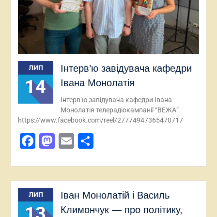
Інтерв’ю завідувача кафедри
ЛИП
14
Івана Монолатія
Інтерв’ю завідувача кафедри Івана
Монолатія телерадіокампанії “ВЕЖА”
https://www.facebook.com/reel/27774947365470717
Facebook
Mastodon
Email
Поділитися
Іван Монолатій і Василь
ЛИП
13
Климончук — про політику,