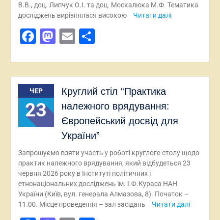
В.В., доц. Липчук О.І. та доц. Москалюка М.Ф. Тематика
досліджень вирізнялася високою
Читати далі
Facebook
Mastodon
Email
Поділитися
Круглий стіл “Практика
ЧЕР
23
належного врядування:
Європейський досвід для
України”
Запрошуємо взяти участь у роботі круглого столу щодо
практик належного врядування, який відбудеться 23
червня 2026 року в Інституті політичних і
етнонаціональних досліджень ім. І.Ф.Кураса НАН
України (Київ, вул. генерала Алмазова, 8). Початок –
11.00. Місце проведення – зал засідань
Читати далі