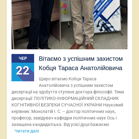
Вітаємо з успішним захистом
ЧЕР
22
Кобця Тараса Анатолійовича
Щиро вітаємо Кобця Тараса
Анатолійовича з успішним захистом
дисертації на здобуття ступеня доктора філософії. Тема
дисертації: ПОЛІТИКО-ІНФОРМАЦІЙНИЙ СКЛАДНИК
КОГНІТИВНОЇ БЕЗПЕКИ СУЧАСНОЇ УКРАЇНИ Науковий
керівник: Монолатій І. С. – доктор політичних наук,
професор, завідувач кафедри політичних наук Ось і
захищена кандидатська. Від усієї душі бажаємо
Читати далі