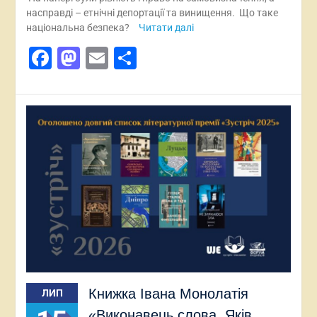
насправді – етнічні депортації та винищення. Що таке
національна безпека?
Читати далі
Facebook
Mastodon
Email
Поділитися
Книжка Івана Монолатія
ЛИП
«Виконавець слова. Яків