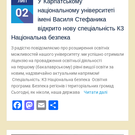
У Карпатському
ЛИП
02
національному університеті
імені Василя Стефаника
відкрито нову спеціальність К3
Національна безпека
З радістю повідомляємо про розширення освітніх
можливостей нашого університету: ми успішно отримали
ліцензію на провадження освітньої діяльності
на першому (бакалаврському) рівні вищої освіти за
новим, надзвичайно актуальним напрямом!
Спеціальність: К3 Національна безпека Освітня
програма: Безпека регіонів і територіальних громад
Сьогодні, як ніколи, наша держава
Читати далі
Facebook
Mastodon
Email
Поділитися