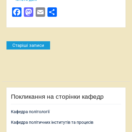
Facebook
Mastodon
Email
Поділитися
Навігація
Старіші записи
за
записами
Покликання на сторінки кафедр
Кафедра політології
Кафедра політичних інститутів та процесів