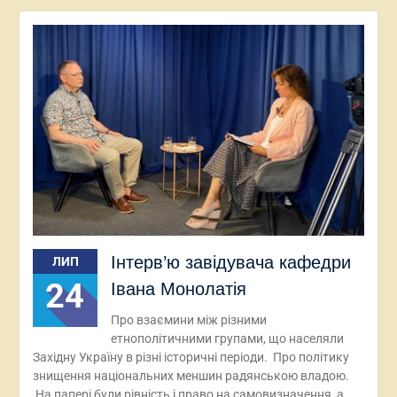
Інтерв’ю завідувача кафедри
ЛИП
24
Івана Монолатія
Про взаємини між різними
етнополітичними групами, що населяли
Західну Україну в різні історичні періоди. Про політику
знищення національних меншин радянською владою.
На папері були рівність і право на самовизначення, а