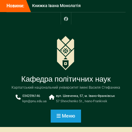
Перейти
культур, ідеологій та
Новини:
до
політики»
вмісту
Вітаємо бакалаврів-
політологів з отриманням
Facebook
дипломів!
Інтерв’ю завідувача
кафедри Івана Монолатія
Кафедра політичних наук
Карпатський національний університет імені Василя Стефаника
0342596146
вул. Шевченка, 57, м. Івано-Франківськ
kpn@pnu.edu.ua
57 Shevchenko St., Ivano-Frankivsk
Меню