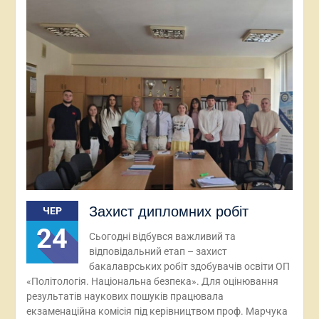
Захист дипломних робіт
ЧЕР
24
Сьогодні відбувся важливий та
відповідальний етап – захист
бакалаврських робіт здобувачів освіти ОП
«Політологія. Національна безпека». Для оцінювання
результатів наукових пошуків працювала
екзаменаційна комісія під керівництвом проф. Марчука